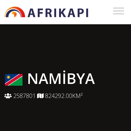
NAMIBYA
2587801
824292.00KM²