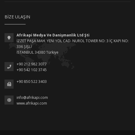
BIZE ULAŞIN
Afrikapi Medya Ve Danişmanlik Ltd Şti
İZZET PAŞA MAH. YENİ YOL CAD. NUROL TOWER NO: 3 İÇ KAPI NO:
336 ŞİŞLİ
İSTANBUL 34380 Türkiye
+90 212 982 3077
+90 542 102 3745
+90 850 522 3403
info@afrikapi.com
www.afrikapi.com