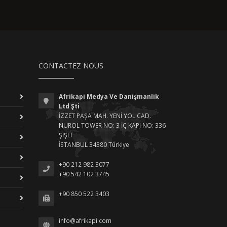
CONTACTEZ NOUS
Afrikapi Medya Ve Danişmanlik
Ltd Şti
İZZET PAŞA MAH. YENİ YOL CAD.
NUROL TOWER NO: 3 İÇ KAPI NO: 336
ŞİŞLİ
İSTANBUL 34380 Türkiye
+90 212 982 3077
+90 542 102 3745
+90 850 522 3403
info@afrikapi.com