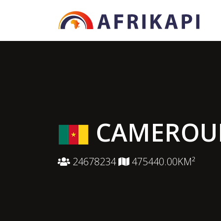
CAMEROU
24678234
475440.00KM²