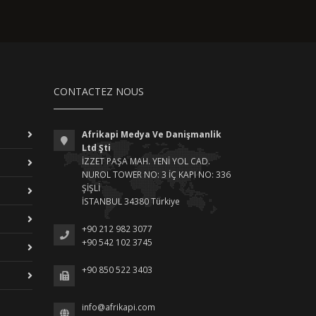
CONTACTEZ NOUS
Afrikapi Medya Ve Danişmanlik
Ltd Şti
İZZET PAŞA MAH. YENİ YOL CAD.
NUROL TOWER NO: 3 İÇ KAPI NO: 336
ŞİŞLİ
İSTANBUL 34380 Türkiye
+90 212 982 3077
+90 542 102 3745
+90 850 522 3403
info@afrikapi.com