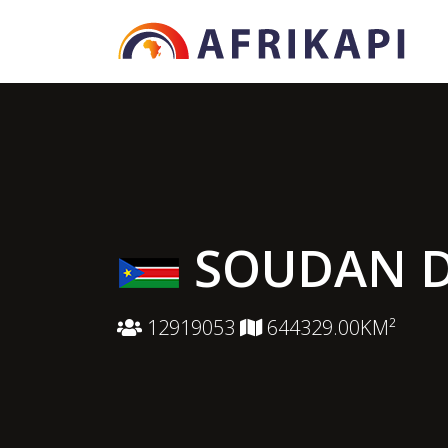
SOUDAN D
12919053
644329.00KM²